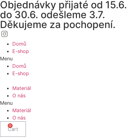
Objednávky přijaté od 15.6.
Skip
to
do 30.6. odešleme 3.7.
content
Děkujeme za pochopení.
Domů
E-shop
Menu
Domů
E-shop
Materiál
O nás
Menu
Materiál
O nás
Cart